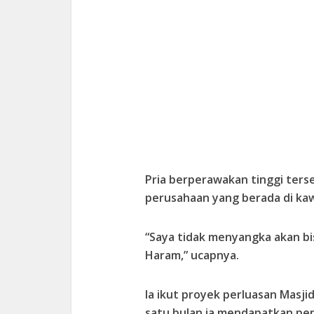
Pria berperawakan tinggi ter
perusahaan yang berada di kaw
“Saya tidak menyangka akan bisa
Haram,” ucapnya.
Ia ikut proyek perluasan Masji
satu bulan ia mendapatkan peng