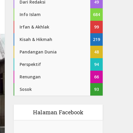
Dari Redaksi
49
Info Islam
684
Irfan & Akhlak
99
Kisah & Hikmah
219
Pandangan Dunia
48
Perspektif
94
Renungan
66
Sosok
93
Halaman Facebook