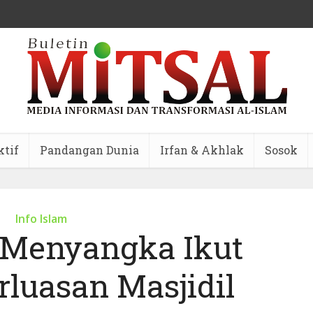
ktif
Pandangan Dunia
Irfan & Akhlak
Sosok
Info Islam
k Menyangka Ikut
rluasan Masjidil