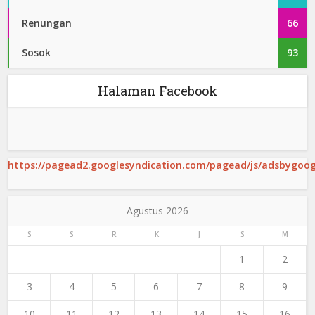
Renungan
66
Sosok
93
Halaman Facebook
https://pagead2.googlesyndication.com/pagead/js/adsbygoogl
Agustus 2026
S
S
R
K
J
S
M
1
2
3
4
5
6
7
8
9
10
11
12
13
14
15
16