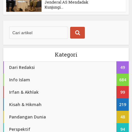
Jenderal AS Mendadak
Kunjungi...
Kategori
Dari Redaksi
49
Info Islam
684
Irfan & Akhlak
99
Kisah & Hikmah
219
Pandangan Dunia
48
Perspektif
94