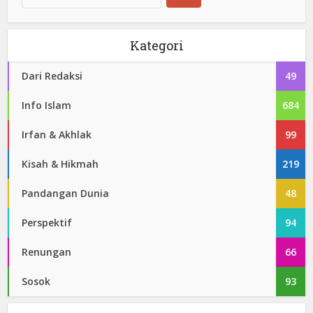
Kategori
Dari Redaksi
49
Info Islam
684
Irfan & Akhlak
99
Kisah & Hikmah
219
Pandangan Dunia
48
Perspektif
94
Renungan
66
Sosok
93