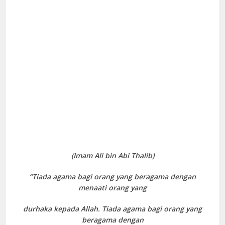
(Imam Ali bin Abi Thalib)
“Tiada agama bagi orang yang beragama dengan
menaati orang yang
durhaka kepada Allah. Tiada agama bagi orang yang
beragama dengan