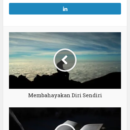
Membahayakan Diri Sendiri