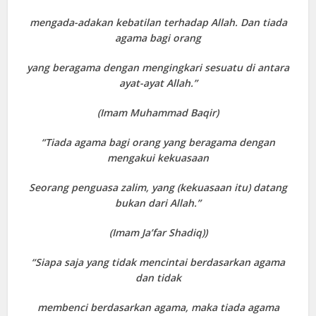
mengada-adakan kebatilan terhadap Allah. Dan tiada
agama bagi orang
yang beragama dengan mengingkari sesuatu di antara
ayat-ayat Allah.”
(Imam Muhammad Baqir)
“Tiada agama bagi orang yang beragama dengan
mengakui kekuasaan
Seorang penguasa zalim, yang (kekuasaan itu) datang
bukan dari Allah.”
(Imam Ja’far Shadiq))
“Siapa saja yang tidak mencintai berdasarkan agama
dan tidak
membenci berdasarkan agama, maka tiada agama