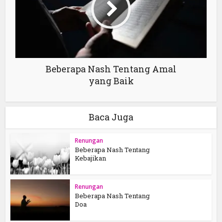
Beberapa Nash Tentang Amal
yang Baik
Baca Juga
Renungan
Beberapa Nash Tentang
Kebajikan
Renungan
Beberapa Nash Tentang
Doa