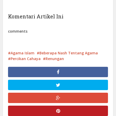
Komentari Artikel Ini
comments
Agama Islam
Beberapa Nash Tentang Agama
Percikan Cahaya
Renungan