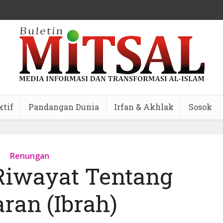
ktif
Pandangan Dunia
Irfan & Akhlak
Sosok
Renungan
Riwayat Tentang
aran (Ibrah)