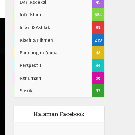
Dari Redaksi
49
Info Islam
684
Irfan & Akhlak
99
Kisah & Hikmah
219
Pandangan Dunia
48
Perspektif
94
Renungan
66
Sosok
93
Halaman Facebook