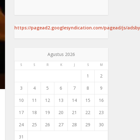
https://pagead2.googlesyndication.com/pagead/js/adsby
Agustus 2026
S
S
R
K
J
S
M
1
2
3
4
5
6
7
8
9
10
11
12
13
14
15
16
17
18
19
20
21
22
23
24
25
26
27
28
29
30
31