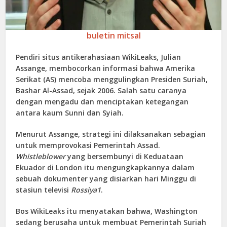
buletin mitsal
Pendiri
situs antikerahasiaan
WikiLeaks
,
Julian
Assange
, membocorkan informasi bahwa Amerika
Serikat (AS) mencoba menggulingkan Presiden Suriah,
Bashar Al-Assad, sejak 2006. Salah satu caranya
dengan mengadu dan menciptakan ketegangan
antara kaum Sunni dan Syiah.
Menurut Assange,
strategi ini dilaksanakan sebagian
untuk
memprovokasi Pemerintah Assad
.
Whistleblower
yang bersembunyi di Keduataan
Ekuador di London itu mengungkapkannya dalam
sebuah dokumenter yang disiarkan hari Minggu di
stasiun televisi
Rossiya
1
.
Bos WikiLeaks itu
menyatakan bahwa
,
Washington
sedang berusaha untuk membuat Pemerintah Suriah