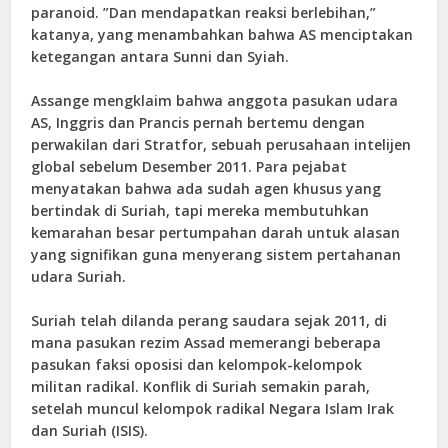
paranoid
. ”
Dan mendapatkan
reaksi berlebihan,”
katanya, yang menambahkan bahwa AS
menciptakan
ketegangan antara Sunni dan Syiah.
Assange mengklaim bahwa anggota
pasukan udara
AS, Inggris dan Prancis
pernah
bertemu dengan
perwakilan dari Stratfor,
sebuah perusahaan intelijen
global sebelum Desember 2011. Para pejabat
menyatakan
bahwa ada sudah agen khusus
yang
bertindak di Suriah, tapi mereka membutuhkan
kemarahan
besar
pertumpahan darah untuk alasan
yang signifikan
guna
menyerang sistem pertahanan
udara Suriah.
Suriah telah
dilanda p
erang saudara sejak 2011,
di
mana pasukan rezim Assad
memerangi beberapa
pasukan
faksi oposisi dan kelompok-kelompok
militan
radikal
.
Konflik di Suriah semakin parah,
setelah muncul kelompok radikal Negara Islam Irak
dan Suriah (ISIS).