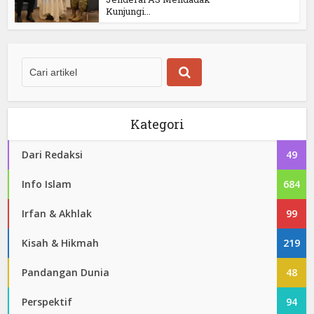
Kunjungi...
Kategori
Dari Redaksi
49
Info Islam
684
Irfan & Akhlak
99
Kisah & Hikmah
219
Pandangan Dunia
48
Perspektif
94