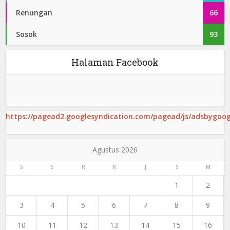
Renungan
66
Sosok
93
Halaman Facebook
https://pagead2.googlesyndication.com/pagead/js/adsbygoogl
Agustus 2026
S
S
R
K
J
S
M
1
2
3
4
5
6
7
8
9
10
11
12
13
14
15
16