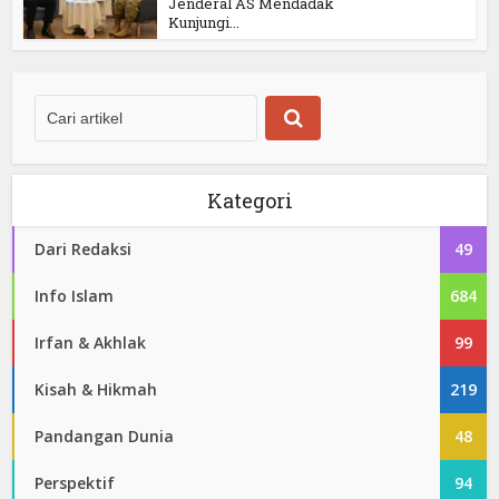
Jenderal AS Mendadak
Kunjungi...
Kategori
Dari Redaksi
49
Info Islam
684
Irfan & Akhlak
99
Kisah & Hikmah
219
Pandangan Dunia
48
Perspektif
94