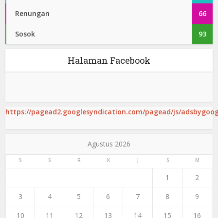
Renungan
66
Sosok
93
Halaman Facebook
https://pagead2.googlesyndication.com/pagead/js/adsbygoogl
Agustus 2026
S
S
R
K
J
S
M
1
2
3
4
5
6
7
8
9
10
11
12
13
14
15
16