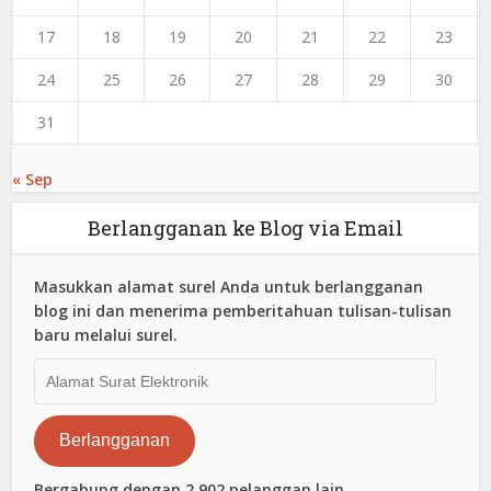
17
18
19
20
21
22
23
24
25
26
27
28
29
30
31
« Sep
Berlangganan ke Blog via Email
Masukkan alamat surel Anda untuk berlangganan
blog ini dan menerima pemberitahuan tulisan-tulisan
baru melalui surel.
Alamat
Surat
Elektronik
Berlangganan
Bergabung dengan 2,902 pelanggan lain