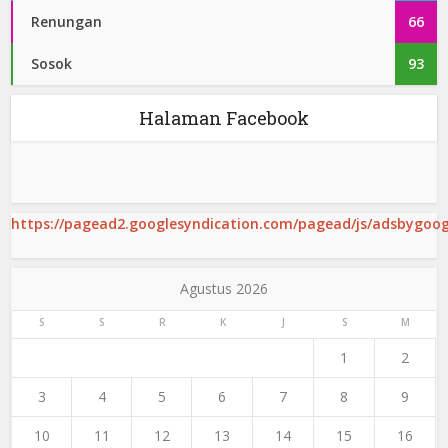
Renungan
66
Sosok
93
Halaman Facebook
https://pagead2.googlesyndication.com/pagead/js/adsbygoogl
Agustus 2026
S
S
R
K
J
S
M
1
2
3
4
5
6
7
8
9
10
11
12
13
14
15
16