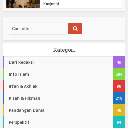
Kunjungi...
Kategori
Dari Redaksi
49
Info Islam
684
Irfan & Akhlak
99
Kisah & Hikmah
219
Pandangan Dunia
48
Perspektif
94