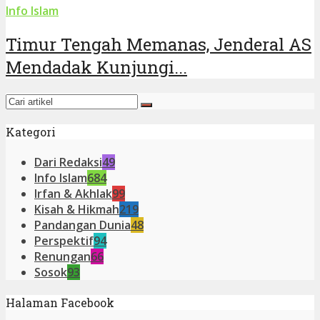
Info Islam
Timur Tengah Memanas, Jenderal AS
Mendadak Kunjungi...
Kategori
Dari Redaksi
49
Info Islam
684
Irfan & Akhlak
99
Kisah & Hikmah
219
Pandangan Dunia
48
Perspektif
94
Renungan
66
Sosok
93
Halaman Facebook