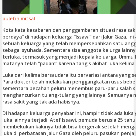
buletin mitsal
Kota kata kesabaran dan penggambaran situasi rasa sak
berdaya” di hadapan keluarga “Issawi” dari Jalur Gaza. In
sebuah keluarga yang telah mempersebahkan satu angg
sebagai syuhada. Sementara sisa anggota kelurga lainn
terluka, termasuk yang menjadi kepala keluarga, Ummu R
matanya telah “padam” karena tangis akibat luka kelima
Luka dari kelima bersaudara itu bervariasi antara yang s
Para dokter telah melakukan penggangkatan usus beber
sementara pecahan peluru menembus paru-paru salah s
menghancurkan tulang-tulang yang lainnya. Semuanya m
rasa sakit yang tak ada habisnya.
Di hadapan keluarga penyabar ini, hampir tidak ada luk
luka lainnya terjadi. Atef Issawi, pemuda berusia 25 tahun
membekukan kakinya tidak bisa bergerak setelah mengal
luka di perbatasan Jalur Gaza oleh peluru pasukan penjaja