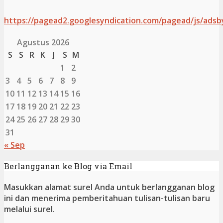
https://pagead2.googlesyndication.com/pagead/js/adsb
Agustus 2026
S
S
R
K
J
S
M
1
2
3
4
5
6
7
8
9
10
11
12
13
14
15
16
17
18
19
20
21
22
23
24
25
26
27
28
29
30
31
« Sep
Berlangganan ke Blog via Email
Masukkan alamat surel Anda untuk berlangganan blog
ini dan menerima pemberitahuan tulisan-tulisan baru
melalui surel.