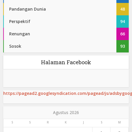
Pandangan Dunia
48
Perspektif
94
Renungan
66
Sosok
93
Halaman Facebook
https://pagead2.googlesyndication.com/pagead/js/adsbygoogl
Agustus 2026
S
S
R
K
J
S
M