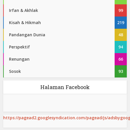
Irfan & Akhlak
99
Kisah & Hikmah
219
Pandangan Dunia
48
Perspektif
94
Renungan
66
Sosok
93
Halaman Facebook
https://pagead2.googlesyndication.com/pagead/js/adsbygoogl