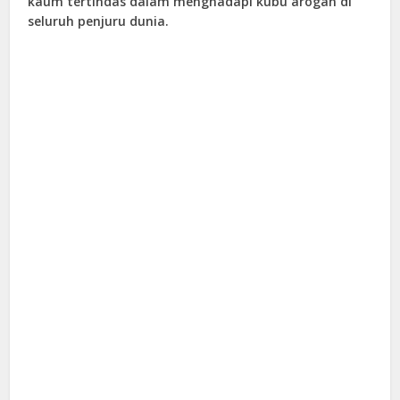
kaum tertindas dalam menghadapi kubu arogan di
seluruh penjuru dunia.