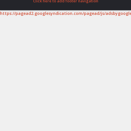
Click here to add footer navigation
https://pagead2.googlesyndication.com/pagead/js/adsbygoogle