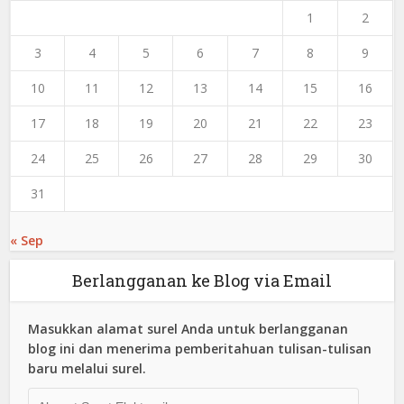
1
2
3
4
5
6
7
8
9
10
11
12
13
14
15
16
17
18
19
20
21
22
23
24
25
26
27
28
29
30
31
« Sep
Berlangganan ke Blog via Email
Masukkan alamat surel Anda untuk berlangganan
blog ini dan menerima pemberitahuan tulisan-tulisan
baru melalui surel.
Alamat