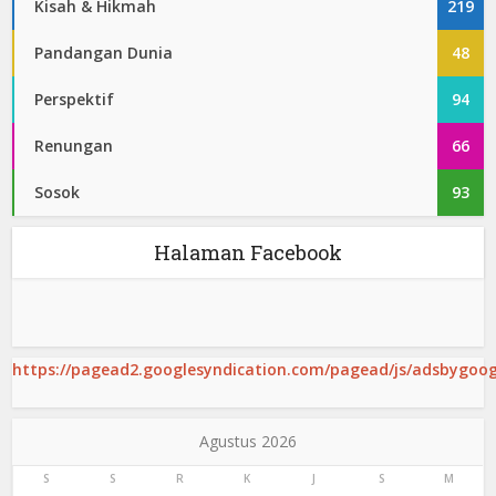
Kisah & Hikmah
219
Pandangan Dunia
48
Perspektif
94
Renungan
66
Sosok
93
Halaman Facebook
https://pagead2.googlesyndication.com/pagead/js/adsbygoogl
Agustus 2026
S
S
R
K
J
S
M