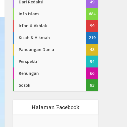
Dari Redaksi
49
Info Islam
684
Irfan & Akhlak
99
Kisah & Hikmah
219
Pandangan Dunia
48
Perspektif
94
Renungan
66
Sosok
93
Halaman Facebook