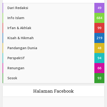
Dari Redaksi
49
Info Islam
684
Irfan & Akhlak
99
Kisah & Hikmah
219
Pandangan Dunia
48
Perspektif
94
Renungan
66
Sosok
93
Halaman Facebook