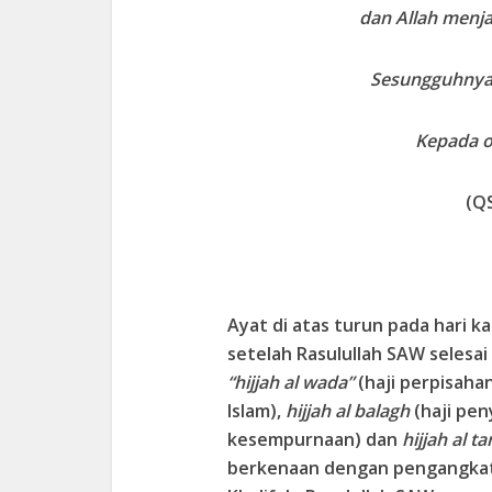
dan Allah menj
Sesungguhnya 
Kepada o
(QS
Ayat di atas turun pada hari ka
setelah Rasulullah SAW selesa
“hijjah al wada”
(haji perpisaha
Islam),
hijjah al balagh
(haji pen
kesempurnaan) dan
hijjah al 
berkenaan dengan pengangkatan