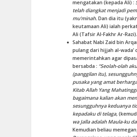
mengatakan (kepada Ali) :
telah diangkat menjadi pe
mu’minah.
Dan dia itu (ya
keutamaan Ali) ialah perk
Ali (Tafsir Al-Fakhr Ar-Razi)
Sahabat Nabi Zaid bin Arqa
pulang dari hijjah al-wada’
memerintahkan agar dipas
bersabda :
“Seolah-olah ak
(panggilan itu), sesunggu
pusaka yang amat berharga,
Kitab Allah Yang Mahatinggi
bagaimana kalian akan me
sesungguhnya keduanya tid
kepadaku di telaga,
(kemudi
wa Jalla adalah Maula-ku d
Kemudian beliau memegang 