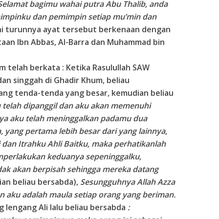
Selamat bagimu wahai putra Abu Thalib, anda
mimpinku dan pemimpin setiap mu’min dan
kni turunnya ayat tersebut berkenaan dengan
ataan Ibn Abbas, Al-Barra dan Muhammad bin
.
m telah berkata : Ketika Rasulullah SAW
 dan singgah di Ghadir Khum, beliau
ang tenda-tenda yang besar, kemudian beliau
u telah dipanggil dan aku akan memenuhi
hnya aku telah meninggalkan padamu dua
 yang pertama lebih besar dari yang lainnya,
 dan Itrahku Ahli Baitku, maka perhatikanlah
mperlakukan keduanya sepeninggalku,
ak akan berpisah sehingga mereka datang
an beliau bersabda),
Sesungguhnya Allah Azza
an aku adalah maula setiap orang yang beriman.
lengang Ali lalu beliau bersabda
: