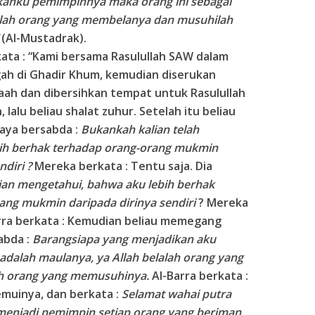
anku pemimpinnya maka orang ini sebagai
alah orang yang membelanya dan musuhilah
(Al-Mustadrak).
rkata : “Kami bersama Rasulullah SAW dalam
gah di Ghadir Khum, kemudian diserukan
aah dan dibersihkan tempat untuk Rasulullah
alu beliau shalat zuhur. Setelah itu beliau
aya bersabda :
Bukankah kalian telah
ih berhak terhadap orang-orang mukmin
ndiri ?
Mereka berkata : Tentu saja. Dia
ian mengetahui, bahwa aku lebih berhak
orang mukmin daripada dirinya sendiri
? Mereka
arra berkata : Kemudian beliau memegang
sabda :
Barangsiapa yang menjadikan aku
adalah maulanya, ya Allah belalah orang yang
h orang yang memusuhinya.
Al-Barra berkata :
emuinya, dan berkata :
Selamat wahai putra
h menjadi pemimpin setiap orang yang beriman,