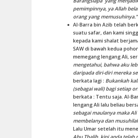
Barangsiapa yang menjadik
pemimpinnya, ya Allah bel
orang yang memusuhinya.”
Al-Barra bin Azib telah be
suatu safar, dan kami sing
kepada kami shalat berjam
SAW di bawah kedua pohon, l
memegang lengang Ali, ser
mengetahui, bahwa aku leb
daripada diri-diri mereka se
berkata lagi :
Bukankah kal
(sebagai wali) bagi setiap 
berkata : Tentu saja. Al-B
lengang Ali lalu beliau ber
sebagai maulanya maka Ali 
membelanya dan musuhila
Lalu Umar setelah itu men
Abu Thalib, kini anda tela