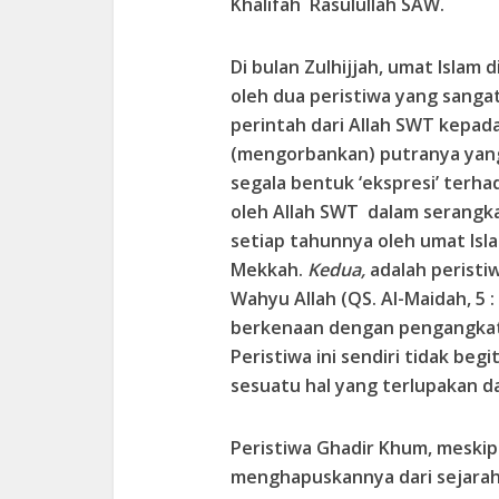
Khalifah Rasulullah SAW.
Di bulan Zulhijjah, umat Islam 
oleh dua peristiwa yang sang
perintah dari Allah SWT kepad
(mengorbankan) putranya yang 
segala bentuk ‘ekspresi’ terh
oleh Allah SWT dalam serangkai
setiap tahunnya oleh umat Isla
Mekkah.
Kedua,
adalah peristi
Wahyu Allah (QS. Al-Maidah, 5
berkenaan dengan pengangkatan
Peristiwa ini sendiri tidak be
sesuatu hal yang terlupakan d
Peristiwa Ghadir Khum, meski
menghapuskannya dari sejarah