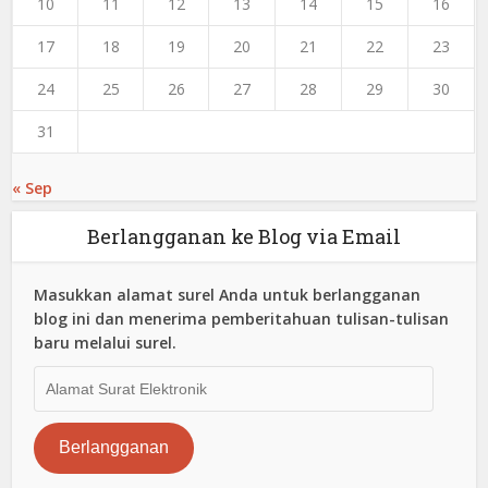
10
11
12
13
14
15
16
17
18
19
20
21
22
23
24
25
26
27
28
29
30
31
« Sep
Berlangganan ke Blog via Email
Masukkan alamat surel Anda untuk berlangganan
blog ini dan menerima pemberitahuan tulisan-tulisan
baru melalui surel.
Alamat
Surat
Elektronik
Berlangganan