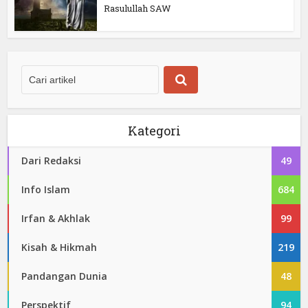
Rasulullah SAW
Kategori
Dari Redaksi
49
Info Islam
684
Irfan & Akhlak
99
Kisah & Hikmah
219
Pandangan Dunia
48
Perspektif
94