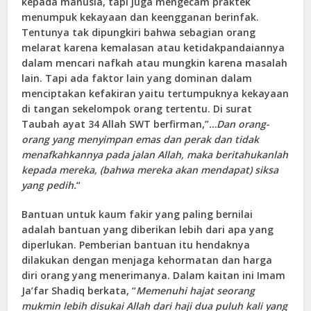
kepada manusia, tapi juga mengecam praktek
menumpuk kekayaan dan keengganan berinfak.
Tentunya tak dipungkiri bahwa sebagian orang
melarat karena kemalasan atau ketidakpandaiannya
dalam mencari nafkah atau mungkin karena masalah
lain. Tapi ada faktor lain yang dominan dalam
menciptakan kefakiran yaitu tertumpuknya kekayaan
di tangan sekelompok orang tertentu. Di surat
Taubah ayat 34 Allah SWT berfirman,”
…Dan orang-
orang yang menyimpan emas dan perak dan tidak
menafkahkannya pada jalan Allah, maka beritahukanlah
kepada mereka, (bahwa mereka akan mendapat) siksa
yang pedih.
“
Bantuan untuk kaum fakir yang paling bernilai
adalah bantuan yang diberikan lebih dari apa yang
diperlukan. Pemberian bantuan itu hendaknya
dilakukan dengan menjaga kehormatan dan harga
diri orang yang menerimanya. Dalam kaitan ini Imam
Ja’far Shadiq berkata, “
Memenuhi hajat seorang
mukmin lebih disukai Allah dari haji dua puluh kali yang