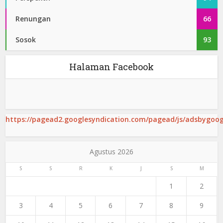
Renungan
66
Sosok
93
Halaman Facebook
https://pagead2.googlesyndication.com/pagead/js/adsbygoogl
Agustus 2026
S
S
R
K
J
S
M
1
2
3
4
5
6
7
8
9