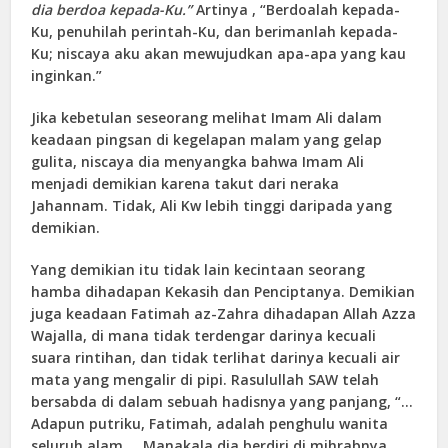
dia berdoa kepada-Ku.”
Artinya , “Berdoalah kepada-
Ku, penuhilah perintah-Ku, dan berimanlah kepada-
Ku; niscaya aku akan mewujudkan apa-apa yang kau
inginkan.”
Jika kebetulan seseorang melihat Imam Ali dalam
keadaan pingsan di kegelapan malam yang gelap
gulita, niscaya dia menyangka bahwa Imam Ali
menjadi demikian karena takut dari neraka
Jahannam. Tidak, Ali Kw lebih tinggi daripada yang
demikian.
Yang demikian itu tidak lain kecintaan seorang
hamba dihadapan Kekasih dan Penciptanya. Demikian
juga keadaan Fatimah az-Zahra dihadapan Allah Azza
Wajalla, di mana tidak terdengar darinya kecuali
suara rintihan, dan tidak terlihat darinya kecuali air
mata yang mengalir di pipi. Rasulullah SAW telah
bersabda di dalam sebuah hadisnya yang panjang, “…
Adapun putriku, Fatimah, adalah penghulu wanita
seluruh alam … Manakala dia berdiri di mihrabnya