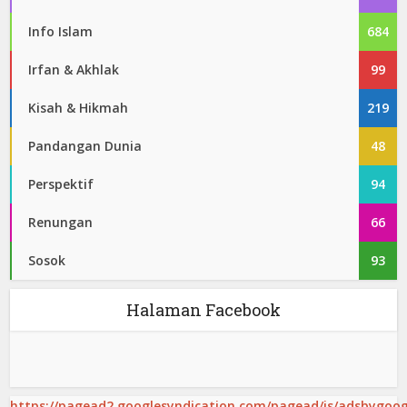
Info Islam
684
Irfan & Akhlak
99
Kisah & Hikmah
219
Pandangan Dunia
48
Perspektif
94
Renungan
66
Sosok
93
Halaman Facebook
https://pagead2.googlesyndication.com/pagead/js/adsbygoogl