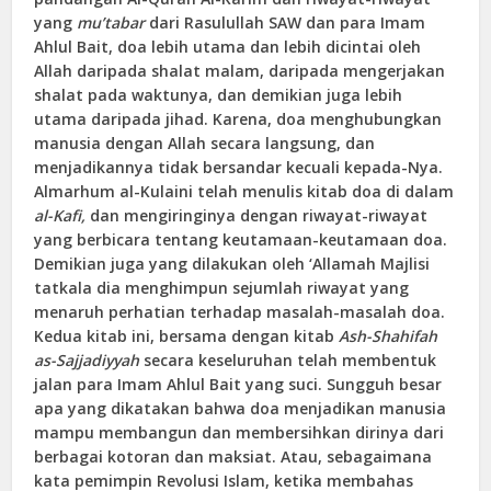
yang
mu’tabar
dari Rasulullah SAW dan para Imam
Ahlul Bait, doa lebih utama dan lebih dicintai oleh
Allah daripada shalat malam, daripada mengerjakan
shalat pada waktunya, dan demikian juga lebih
utama daripada jihad. Karena, doa menghubungkan
manusia dengan Allah secara langsung, dan
menjadikannya tidak bersandar kecuali kepada-Nya.
Almarhum al-Kulaini telah menulis kitab doa di dalam
al-Kafi,
dan mengiringinya dengan riwayat-riwayat
yang berbicara tentang keutamaan-keutamaan doa.
Demikian juga yang dilakukan oleh ‘Allamah Majlisi
tatkala dia menghimpun sejumlah riwayat yang
menaruh perhatian terhadap masalah-masalah doa.
Kedua kitab ini, bersama dengan kitab
A
sh-
S
hahifah
as-Sajjadiyyah
secara keseluruhan telah membentuk
jalan para Imam Ahlul Bait yang suci. Sungguh besar
apa yang dikatakan bahwa doa menjadikan manusia
mampu membangun dan membersihkan dirinya dari
berbagai kotoran dan maksiat. Atau, sebagaimana
kata pemimpin Revolusi Islam, ketika membahas