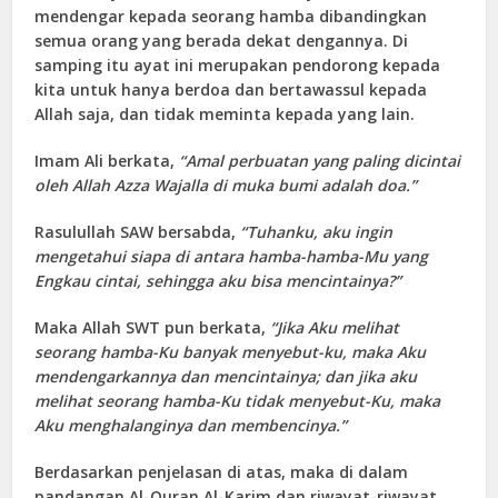
mendengar kepada seorang hamba dibandingkan
semua orang yang berada dekat dengannya. Di
samping itu ayat ini merupakan pendorong kepada
kita untuk hanya berdoa dan bertawassul kepada
Allah saja, dan tidak meminta kepada yang lain.
Imam Ali berkata,
“Amal perbuatan yang p
a
ling dicintai
oleh Allah Azza Wajalla di muka bumi adalah doa.”
Rasulullah SAW bersabda,
“Tuhanku, aku ingin
mengetahui siapa di antara hamba-hamba-Mu yang
Engkau cintai, sehingga aku bisa menci
n
tainya?”
Maka Allah SWT pun berkata,
“Jika Aku melihat
seorang hamba-Ku banyak menyebut-ku, maka Aku
mendengarkannya dan mencintainya; dan jika aku
melihat seorang hamba-Ku tidak menyebut-Ku, maka
Aku menghalanginya dan membencinya.”
Berdasarkan penjelasan di atas, maka di dalam
pandangan Al-Quran Al-Karim dan riwayat-riwayat