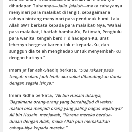
dihadapan Tuhannya—
Jalla Jalaluh—
maka cahayanya
menyinari para malaikat di langit, sebagaimana
cahaya bintang menyinari para penduduk bumi. Lalu
Allah SWT berkata kepada para malaikat-Nya, ‘Wahai
para malaikat, lihatlah hamba-Ku, Fatimah, Penghulu
para wanita, tengah berdiri dihadapan-Ku, urat
lehernya bergetar karena takut kepada-Ku, dan
sungguh dia telah menghadap untuk menyembah-Ku
dengan hatinya.”
Imam Ja’far ash-Shadiq berkata.
“Dua rakaat pada
tengah malam jauh lebih aku sukai dibandingkan dunia
dengan segala isinya.”
Imam Ridha berkata,
“Ali bin Husain ditanya,
‘Bagaimana orang-orang yang bertaha
j
jud di waktu
malam bisa menjadi orang yang paling bagus wajahnya?’
Ali bin Husain menjawab, “Karena mereka berdua-
duaan dengan Allah, maka Allah pun memakaikan
cahaya-Nya kepada mereka.”