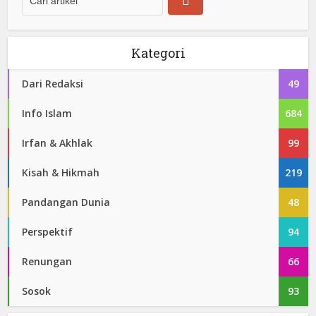
Kategori
Dari Redaksi
49
Info Islam
684
Irfan & Akhlak
99
Kisah & Hikmah
219
Pandangan Dunia
48
Perspektif
94
Renungan
66
Sosok
93