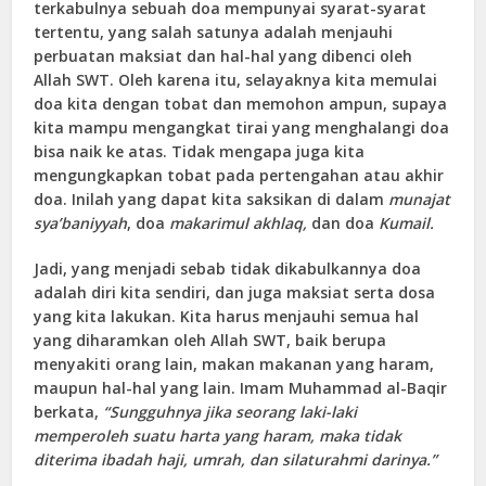
terkabulnya sebuah doa mempunyai syarat-syarat
tertentu, yang salah satunya adalah menjauhi
perbuatan maksiat dan hal-hal yang dibenci oleh
Allah SWT. Oleh karena itu, selayaknya kita memulai
doa kita dengan tobat dan memohon ampun, supaya
kita mampu mengangkat tirai yang menghalangi doa
bisa naik ke atas. Tidak mengapa juga kita
mengungkapkan tobat pada pertengahan atau akhir
doa. Inilah yang dapat kita saksikan di dalam
munajat
sya’baniyyah
, doa
makarimul akhlaq, ­
dan doa
Kumail.
Jadi, yang menjadi sebab tidak dikabulkannya doa
adalah diri kita sendiri, dan juga maksiat serta dosa
yang kita lakukan. Kita harus menjauhi semua hal
yang diharamkan oleh Allah SWT, baik berupa
menyakiti orang lain, makan makanan yang haram,
maupun hal-hal yang lain. Imam Muhammad al-Baqir
berkata,
“Sungguhnya jika seorang laki-laki
memperoleh suatu harta yang haram, maka tidak
diterima ibadah haji, umrah, dan silaturahmi darinya.”