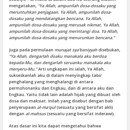
mengatakan,
“Ya Allah, ampunilah dosa-dosaku yang
meruntuhkan penjagaan. Ya Allah, ampunilah dosa-
dosaku yang mendatangkan bencana. Ya Allah,
ampunilah dosa-dosaku yang merusak nikmat. Ya Allah,
ampunilah dosa-dosaku yang merintangi doa. Ya Allah,
ampunilah dosa-dosaku yang menurunkan bencana.”
Juga pada permulaan
munajat sya’baniyyah
disebukan,
“Ya Allah, dengarlah doaku manakala aku berdoa
kepada-Mu, dan dengarlah seruanku man
a
kala aku
menyeru-Mu.”
Arti ungkapan ini ialah, Ya Allah,
sukseskanlah aku di dalam menyingkap tabir
penghalang yang menghalangi di antara
permohonanku dan Engkau, dan di antara aku dan
Engkau. Yaitu tidak lain adalah hijab yang dibuat oleh
dosa dan maksiat. Inilah yang disebut dengan bab
penyerupaan
al-ma’qul
(sesuatu yang bersifat akli)
dengan
al-mahsus
(sesuatu yang bersifat inderawi).
Atas dasar ini kita dapat mengetahui bahwa