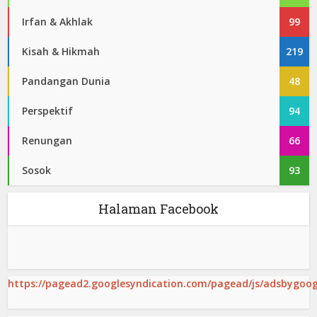
Irfan & Akhlak
99
Kisah & Hikmah
219
Pandangan Dunia
48
Perspektif
94
Renungan
66
Sosok
93
Halaman Facebook
https://pagead2.googlesyndication.com/pagead/js/adsbygoogl