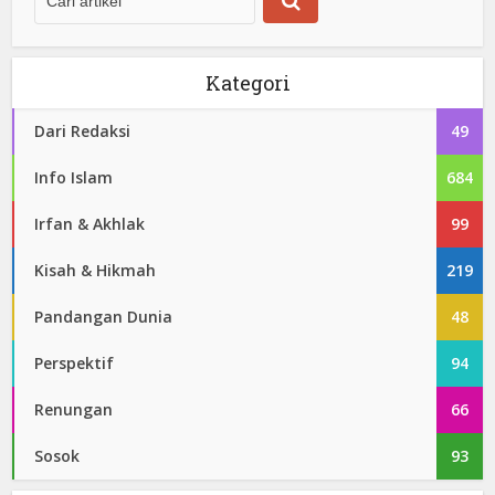
Kategori
Dari Redaksi
49
Info Islam
684
Irfan & Akhlak
99
Kisah & Hikmah
219
Pandangan Dunia
48
Perspektif
94
Renungan
66
Sosok
93