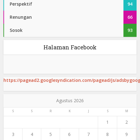
Perspektif
94
Renungan
66
Sosok
93
Halaman Facebook
https://pagead2.googlesyndication.com/pagead/js/adsbygoogl
Agustus 2026
S
S
R
K
J
S
M
1
2
3
4
5
6
7
8
9