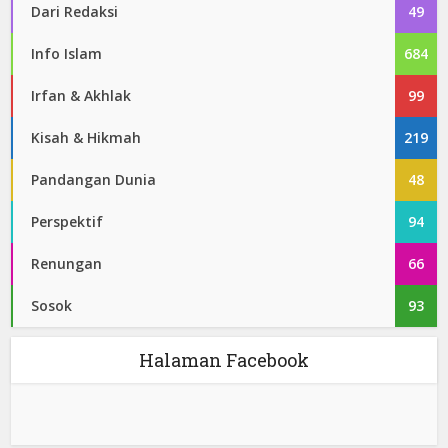
Dari Redaksi
49
Info Islam
684
Irfan & Akhlak
99
Kisah & Hikmah
219
Pandangan Dunia
48
Perspektif
94
Renungan
66
Sosok
93
Halaman Facebook