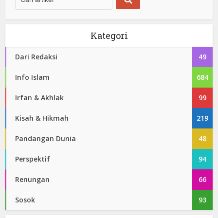
Kategori
Dari Redaksi
49
Info Islam
684
Irfan & Akhlak
99
Kisah & Hikmah
219
Pandangan Dunia
48
Perspektif
94
Renungan
66
Sosok
93