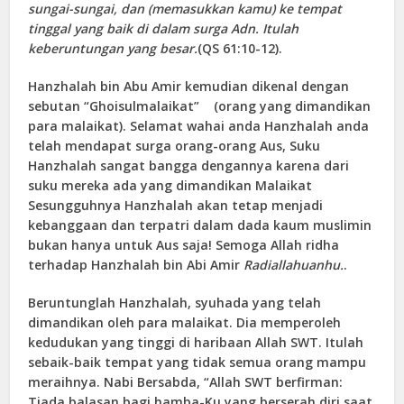
sungai-sungai, dan (memasukkan kamu) ke tempat
tinggal yang baik di dalam surga Adn. Itulah
keberuntungan yang besar.
(QS 61:10-12).
Hanzhalah bin Abu Amir kemudian dikenal dengan
sebutan “Ghoisulmalaikat” (orang yang dimandikan
para malaikat). Selamat wahai anda Hanzhalah anda
telah mendapat surga orang-orang Aus, Suku
Hanzhalah sangat bangga dengannya karena dari
suku mereka ada yang dimandikan Malaikat
Sesungguhnya Hanzhalah akan tetap menjadi
kebanggaan dan terpatri dalam dada kaum muslimin
bukan hanya untuk Aus saja! Semoga Allah ridha
terhadap Hanzhalah bin Abi Amir
Radiallahuanhu.
.
Beruntunglah Hanzhalah, syuhada yang telah
dimandikan oleh para malaikat. Dia memperoleh
kedudukan yang tinggi di haribaan Allah SWT. Itulah
sebaik-baik tempat yang tidak semua orang mampu
meraihnya.
Nabi Bersabda, “Allah SWT berfirman:
Tiada balasan bagi hamba-Ku yang berserah diri saat