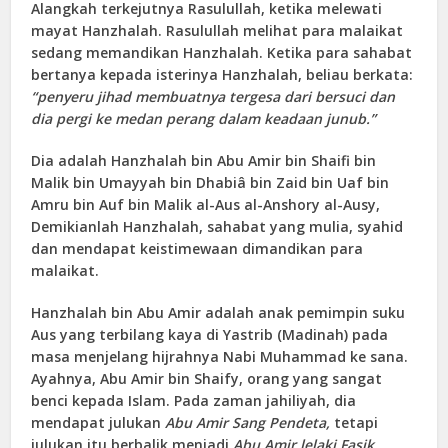
Alangkah terkejutnya Rasulullah, ketika melewati
mayat Hanzhalah. Rasulullah melihat para malaikat
sedang memandikan Hanzhalah. Ketika para sahabat
bertanya kepada isterinya Hanzhalah, beliau berkata:
“penyeru jihad membuatnya tergesa dari bersuci dan
dia pergi ke medan perang dalam keadaan junub.”
Dia adalah Hanzhalah bin Abu Amir bin Shaifi bin
Malik bin Umayyah bin Dhabiâ bin Zaid bin Uaf bin
Amru bin Auf bin Malik al-Aus al-Anshory al-Ausy,
Demikianlah Hanzhalah, sahabat yang mulia, syahid
dan mendapat keistimewaan dimandikan para
malaikat.
Hanzhalah bin Abu Amir adalah anak pemimpin suku
Aus yang terbilang kaya di Yastrib (Madinah) pada
masa menjelang hijrahnya Nabi Muhammad ke sana.
Ayahnya, Abu Amir bin Shaify, orang yang sangat
benci kepada Islam. Pada zaman jahiliyah, dia
mendapat julukan
Abu Amir Sang Pendeta,
tetapi
julukan itu berbalik menjadi
Abu Amir lelaki Fasik