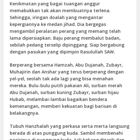
Kenikmatan yang bagai tuangan anggur
memabukkan tak akan membuatnya terlena.
Sehingga, iringan doalah yang mengantar
kepergiannya ke medan jihad. Dia bergegas
mengambil peralatan perang yang memang telah
lama dipersiapkan. Baju perang membalut badan,
sebilah pedang terselip dipinggang. Siap bergabung
dengan pasukan yang dipimpin Rasulullah SAW.
Berperang bersama Hamzah, Abu Dujanah, Zubayr,
Muhajirin dan Anshar yang terus berperang dengan
yel-yel, seolah tak ada lagi yang bisa menahan
mereka. Bulu-bulu putih pakaian Ali, surban merah
Abu Dujanah, surban kuning Zubayr, surban hijau
Hubab, melambai-lambai bagaikan bendera
kemenangan, memberi kekuatan bagi barisan di
belakangnya.
Tubuh Hanzhalah yang perkasa serta merta langsung
berada di atas punggung kuda. Sambil membenahi
posisinya di punggung kuda, tali kekang ditarik dan