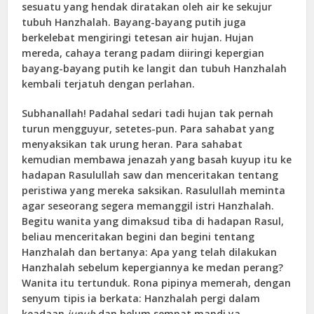
sesuatu yang hendak diratakan oleh air ke sekujur
tubuh Hanzhalah. Bayang-bayang putih juga
berkelebat mengiringi tetesan air hujan. Hujan
mereda, cahaya terang padam diiringi kepergian
bayang-bayang putih ke langit dan tubuh Hanzhalah
kembali terjatuh dengan perlahan.
Subhanallah! Padahal sedari tadi hujan tak pernah
turun mengguyur, setetes-pun. Para sahabat yang
menyaksikan tak urung heran. Para sahabat
kemudian membawa jenazah yang basah kuyup itu ke
hadapan Rasulullah saw dan menceritakan tentang
peristiwa yang mereka saksikan. Rasulullah meminta
agar seseorang segera memanggil istri Hanzhalah.
Begitu wanita yang dimaksud tiba di hadapan Rasul,
beliau menceritakan begini dan begini tentang
Hanzhalah dan bertanya: Apa yang telah dilakukan
Hanzhalah sebelum kepergiannya ke medan perang?
Wanita itu tertunduk. Rona pipinya memerah, dengan
senyum tipis ia berkata: Hanzhalah pergi dalam
keadaan
junub
dan belum sempat mandi ya