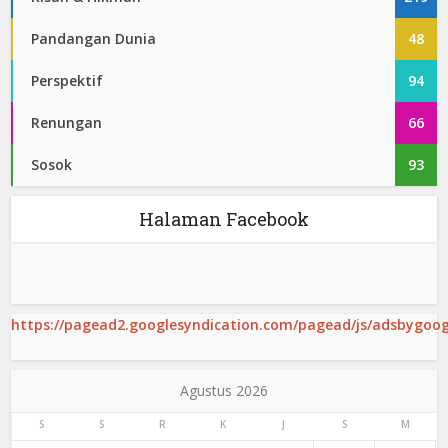
Pandangan Dunia
48
Perspektif
94
Renungan
66
Sosok
93
Halaman Facebook
https://pagead2.googlesyndication.com/pagead/js/adsbygoogl
Agustus 2026
S
S
R
K
J
S
M