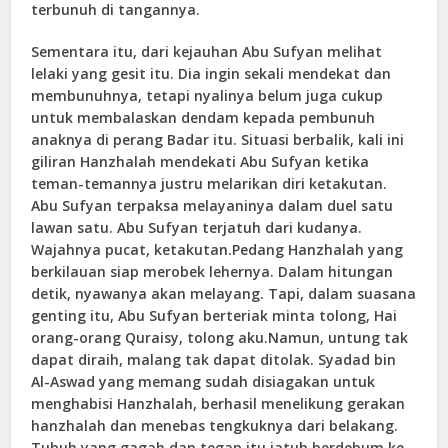
terbunuh di tangannya.
Sementara itu, dari kejauhan Abu Sufyan melihat
lelaki yang gesit itu. Dia ingin sekali mendekat dan
membunuhnya, tetapi nyalinya belum juga cukup
untuk membalaskan dendam kepada pembunuh
anaknya di perang Badar itu. Situasi berbalik, kali ini
giliran Hanzhalah mendekati Abu Sufyan ketika
teman-temannya justru melarikan diri ketakutan.
Abu Sufyan terpaksa melayaninya dalam duel satu
lawan satu. Abu Sufyan terjatuh dari kudanya.
Wajahnya pucat, ketakutan.Pedang Hanzhalah yang
berkilauan siap merobek lehernya. Dalam hitungan
detik, nyawanya akan melayang. Tapi, dalam suasana
genting itu, Abu Sufyan berteriak minta tolong, Hai
orang-orang Quraisy, tolong
aku.Namun
, untung tak
dapat diraih, malang tak dapat ditolak. Syadad bin
Al-Aswad yang memang sudah disiagakan untuk
menghabisi Hanzhalah, berhasil menelikung gerakan
hanzhalah dan menebas tengkuknya dari belakang.
Tubuh yang gagah dan tegap itu jatuh berdebum ke