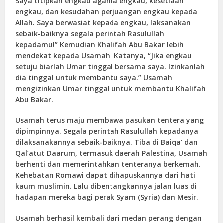
Saya titipkan engkau agama engkau, kesetiaan
engkau, dan kesudahan perjuangan engkau kepada
Allah. Saya berwasiat kepada engkau, laksanakan
sebaik-baiknya segala perintah Rasulullah
kepadamu!” Kemudian Khalifah Abu Bakar lebih
mendekat kepada Usamah. Katanya, “Jika engkau
setuju biarlah Umar tinggal bersama saya. Izinkanlah
dia tinggal untuk membantu saya.” Usamah
mengizinkan Umar tinggal untuk membantu Khalifah
Abu Bakar.
Usamah terus maju membawa pasukan tentera yang
dipimpinnya. Segala perintah Rasulullah kepadanya
dilaksanakannya sebaik-baiknya. Tiba di Baiqa’ dan
Qal’atut Daarum, termasuk daerah Palestina, Usamah
berhenti dan memerintahkan tenteranya berkemah.
Kehebatan Romawi dapat dihapuskannya dari hati
kaum muslimin. Lalu dibentangkannya jalan luas di
hadapan mereka bagi perak Syam (Syria) dan Mesir.
Usamah berhasil kembali dari medan perang dengan