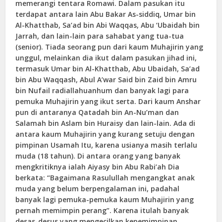
memerangi tentara Romawi. Dalam pasukan itu
terdapat antara lain Abu Bakar As-siddiq, Umar bin
Al-Khatthab, Sa’ad bin Abi Waqqas, Abu ‘Ubaidah bin
Jarrah, dan lain-lain para sahabat yang tua-tua
(senior). Tiada seorang pun dari kaum Muhajirin yang
unggul, melainkan dia ikut dalam pasukan jihad ini,
termasuk Umar bin Al-Khatthab, Abu Ubaidah, Sa’ad
bin Abu Waqqash, Abul A’war Said bin Zaid bin Amru
bin Nufail radiallahuanhum dan banyak lagi para
pemuka Muhajirin yang ikut serta. Dari kaum Anshar
pun di antaranya Qatadah bin An-Nu’man dan
Salamah bin Aslam bin Huraisy dan lain-lain. Ada di
antara kaum Muhajirin yang kurang setuju dengan
pimpinan Usamah Itu, karena usianya masih terlalu
muda (18 tahun). Di antara orang yang banyak
mengkritiknya ialah Aiyasy bin Abu Rabi’ah Dia
berkata: “Bagaimana Rasulullah mengangkat anak
muda yang belum berpengalaman ini, padahal
banyak lagi pemuka-pemuka kaum Muhajirin yang
pernah memimpin perang”. Karena itulah banyak
desas-desus yang mengecilkan kepemimpinan