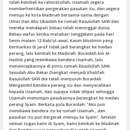
telah kembali ke rahmatullah. Usamah segera
memberhentikan pergerakan pasukan itu, dan segera
menuju ke kota Madinah bersama-sama dengan
Umar Dan Abu Ubaidah Ke rumah Rasulullah SAW dan
mereka mendapati beliau telah meninggal dunia.
Beliau wafat ketika matahari tenggelam pada hari
Senin malam 12 Rabi’ul-awal. Kaum Muslimin yang
bermarkas di Jaraf tidak jadi berangkat ke medan
perang, lalu kembali ke Madinah. Buraidah bin Al-
Hashib yang membawa bendera Usamah, lalu
menancapkannya di pintu rumah Rasulullah SAW.
Sesudah Abu Bakar Diangkat menjadi Khalifah
Rasulullah SAW dia telah menyuruh Buraidah
Mengambil bendera perang itu dan menyerahkan
kepada Usamah, dan supaya tidak dilipat sehingga
Usamah memimpin pasukannya berangkat ke medan
perang Syam. Berkata pula Buraidah: “Aku pun
membawa bendera itu ke rumah Usamah , dan
pasukan itu pun bergerak menuju ke Syam”. Setelah
selesai tugas kami di Syam, kami kembali ke Madinah
dan bendera saya tancapkan di rumah Usamah