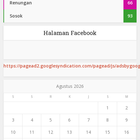
Renungan
66
Sosok
93
Halaman Facebook
https://pagead2.googlesyndication.com/pagead/js/adsbygoogl
Agustus 2026
S
S
R
K
J
S
M
1
2
3
4
5
6
7
8
9
10
11
12
13
14
15
16