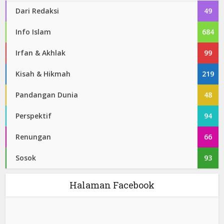
Dari Redaksi
49
Info Islam
684
Irfan & Akhlak
99
Kisah & Hikmah
219
Pandangan Dunia
48
Perspektif
94
Renungan
66
Sosok
93
Halaman Facebook