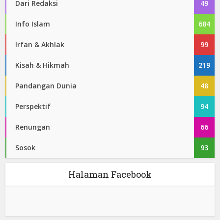
Dari Redaksi
49
Info Islam
684
Irfan & Akhlak
99
Kisah & Hikmah
219
Pandangan Dunia
48
Perspektif
94
Renungan
66
Sosok
93
Halaman Facebook