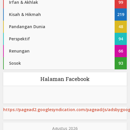
Irfan & Akhlak
99
Kisah & Hikmah
219
Pandangan Dunia
48
Perspektif
94
Renungan
66
Sosok
93
Halaman Facebook
https://pagead2.googlesyndication.com/pagead/js/adsbygoogl
Agustus 2026