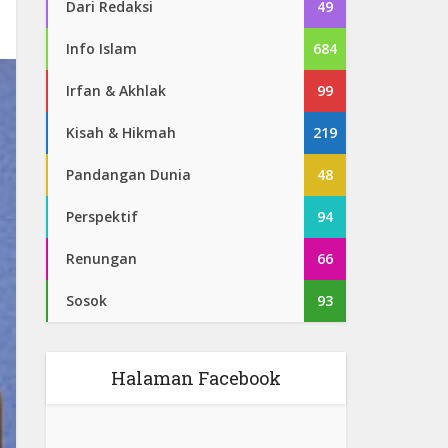
Dari Redaksi
49
Info Islam
684
Irfan & Akhlak
99
Kisah & Hikmah
219
Pandangan Dunia
48
Perspektif
94
Renungan
66
Sosok
93
Halaman Facebook