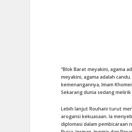
“Blok Barat meyakini, agama a
meyakini, agama adalah candu. 
kemenangannya, Imam Khomeini
Sekarang dunia sedang melirik 
Lebih lanjut Rouhani turut m
arogansi kekuasaan. Ia menyeb
diplomasi dalam pembicaraan nu
Rusia, Jerman, Inggris dan Per