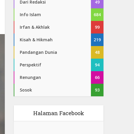
Dari Redaksi
49
Info Islam
684
Irfan & Akhlak
99
Kisah & Hikmah
219
Pandangan Dunia
48
Perspektif
94
Renungan
66
Sosok
93
Halaman Facebook