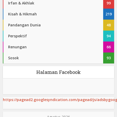
Irfan & Akhlak
99
Kisah & Hikmah
219
Pandangan Dunia
48
Perspektif
94
Renungan
66
Sosok
93
Halaman Facebook
https://pagead2.googlesyndication.com/pagead/js/adsbygoogl
Agustus 2026