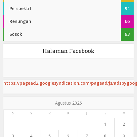
Perspektif
94
Renungan
66
Sosok
93
Halaman Facebook
https://pagead2.googlesyndication.com/pagead/js/adsbygoogl
Agustus 2026
S
S
R
K
J
S
M
1
2
3
4
5
6
7
8
9