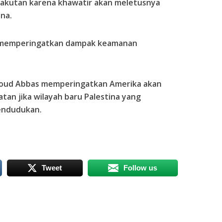
ketakutan karena khawatir akan meletusnya
ina.
ah memperingatkan dampak keamanan
moud Abbas memperingatkan Amerika akan
an jika wilayah baru Palestina yang
endudukan.
Tweet
Follow us