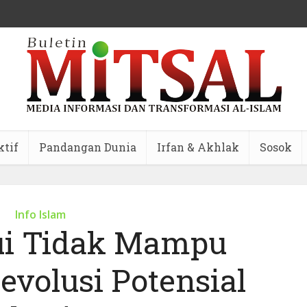
ktif
Pandangan Dunia
Irfan & Akhlak
Sosok
Info Islam
ui Tidak Mampu
volusi Potensial