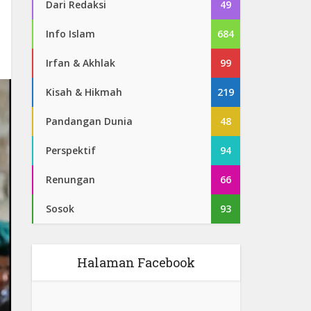
Dari Redaksi
49
Info Islam
684
Irfan & Akhlak
99
Kisah & Hikmah
219
Pandangan Dunia
48
Perspektif
94
Renungan
66
Sosok
93
Halaman Facebook