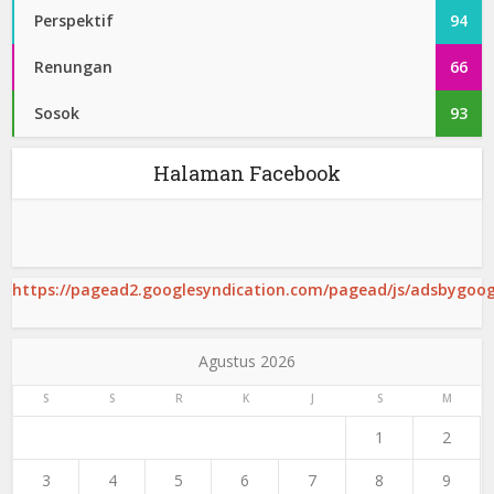
Perspektif
94
Renungan
66
Sosok
93
Halaman Facebook
https://pagead2.googlesyndication.com/pagead/js/adsbygoogl
Agustus 2026
S
S
R
K
J
S
M
1
2
3
4
5
6
7
8
9