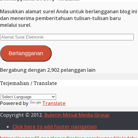
Masukkan alamat surel Anda untuk berlangganan blog ini
dan menerima pemberitahuan tulisan-tulisan baru
melalui surel.
Alamat
Surat
Elektronik
Berlangganan
Bergabung dengan 2,902 pelanggan lain
Terjemahan / Translate
Powered by
Translate
Copyright © 2012.
Buletin Mitsal Media Group
Click here to add footer navigation