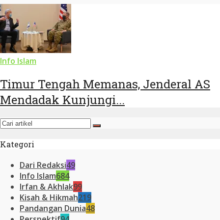
Info Islam
Timur Tengah Memanas, Jenderal AS
Mendadak Kunjungi...
Kategori
Dari Redaksi
49
Info Islam
684
Irfan & Akhlak
99
Kisah & Hikmah
219
Pandangan Dunia
48
Perspektif
94