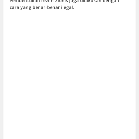
Pembentukan rezim Zionis juga dilakukan dengan
cara yang benar-benar ilegal.