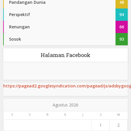
Pandangan Dunia
48
Perspektif
94
Renungan
66
Sosok
93
Halaman Facebook
https://pagead2.googlesyndication.com/pagead/js/adsbygoogl
Agustus 2026
S
S
R
K
J
S
M
1
2