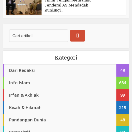
Timur Tengah Memanas,
Jenderal AS Mendadak
Kunjungi...
Kategori
Dari Redaksi
49
Info Islam
684
Irfan & Akhlak
99
Kisah & Hikmah
219
Pandangan Dunia
48