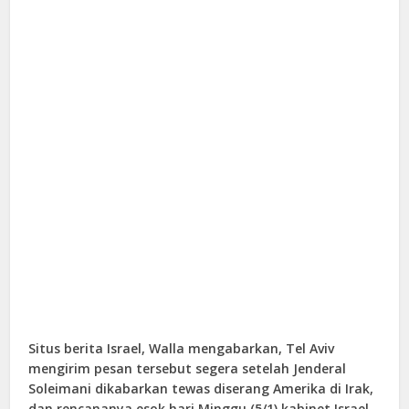
Situs berita Israel, Walla mengabarkan, Tel Aviv
mengirim pesan tersebut segera setelah Jenderal
Soleimani dikabarkan tewas diserang Amerika di Irak,
dan rencananya esok hari Minggu (5/1) kabinet Israel