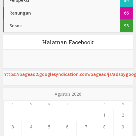
Perspektif
94
Renungan
66
Sosok
93
Halaman Facebook
https://pagead2.googlesyndication.com/pagead/js/adsbygoogl
Agustus 2026
S
S
R
K
J
S
M
1
2
3
4
5
6
7
8
9