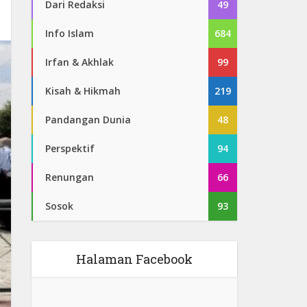
Dari Redaksi
49
Info Islam
684
Irfan & Akhlak
99
Kisah & Hikmah
219
Pandangan Dunia
48
Perspektif
94
Renungan
66
Sosok
93
Halaman Facebook