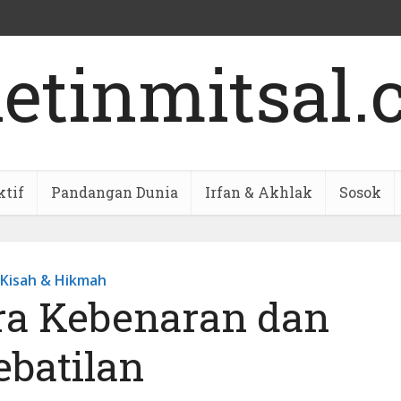
ktif
Pandangan Dunia
Irfan & Akhlak
Sosok
Kisah & Hikmah
ra Kebenaran dan
ebatilan