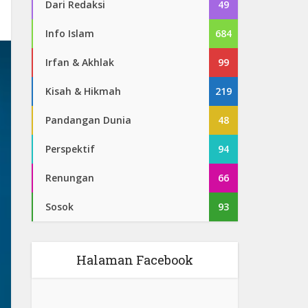
Dari Redaksi
49
Info Islam
684
Irfan & Akhlak
99
Kisah & Hikmah
219
Pandangan Dunia
48
Perspektif
94
Renungan
66
Sosok
93
Halaman Facebook