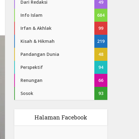
Dari Redaksi
49
Info Islam
684
Irfan & Akhlak
99
Kisah & Hikmah
219
Pandangan Dunia
48
Perspektif
94
Renungan
66
Sosok
93
Halaman Facebook