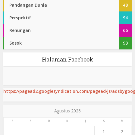
Pandangan Dunia
48
Perspektif
94
Renungan
66
Sosok
93
Halaman Facebook
https://pagead2.googlesyndication.com/pagead/js/adsbygoogl
Agustus 2026
S
S
R
K
J
S
M
1
2