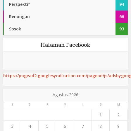
Perspektif
94
Renungan
66
Sosok
93
Halaman Facebook
https://pagead2.googlesyndication.com/pagead/js/adsbygoogl
Agustus 2026
S
S
R
K
J
S
M
1
2
3
4
5
6
7
8
9