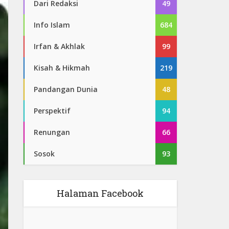
Dari Redaksi
49
Info Islam
684
Irfan & Akhlak
99
Kisah & Hikmah
219
Pandangan Dunia
48
Perspektif
94
Renungan
66
Sosok
93
Halaman Facebook