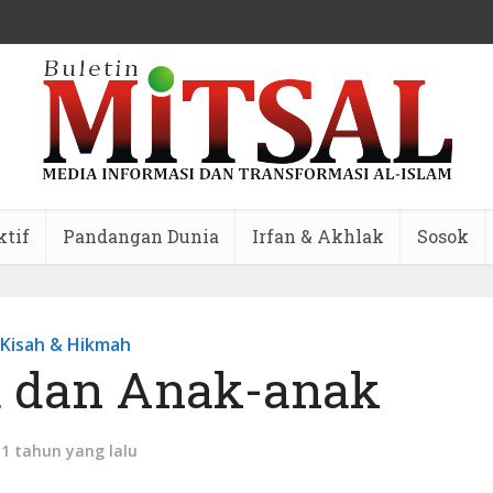
ktif
Pandangan Dunia
Irfan & Akhlak
Sosok
Kisah & Hikmah
 dan Anak-anak
11 tahun yang lalu