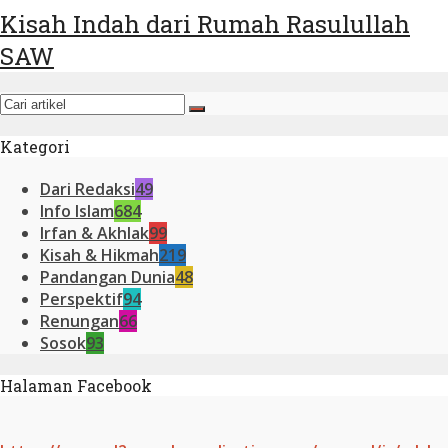
Kisah Indah dari Rumah Rasulullah
SAW
Kategori
Dari Redaksi
49
Info Islam
684
Irfan & Akhlak
99
Kisah & Hikmah
219
Pandangan Dunia
48
Perspektif
94
Renungan
66
Sosok
93
Halaman Facebook