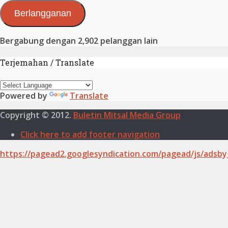
Elektronik
Berlangganan
Bergabung dengan 2,902 pelanggan lain
Terjemahan / Translate
Powered by
Translate
Copyright © 2012.
Buletin Mitsal Media Group
Click here to add footer navigation
https://pagead2.googlesyndication.com/pagead/js/adsby