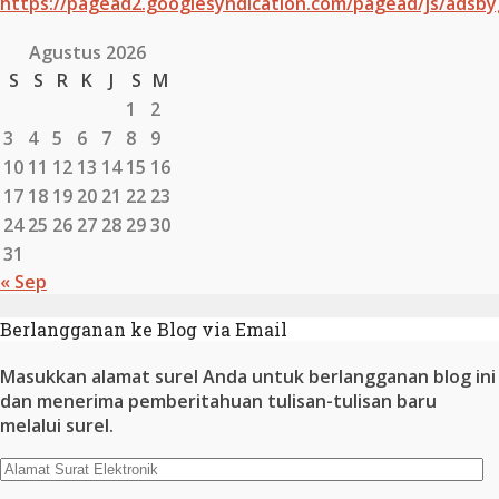
https://pagead2.googlesyndication.com/pagead/js/adsby
Agustus 2026
S
S
R
K
J
S
M
1
2
3
4
5
6
7
8
9
10
11
12
13
14
15
16
17
18
19
20
21
22
23
24
25
26
27
28
29
30
31
« Sep
Berlangganan ke Blog via Email
Masukkan alamat surel Anda untuk berlangganan blog ini
dan menerima pemberitahuan tulisan-tulisan baru
melalui surel.
Alamat
Surat