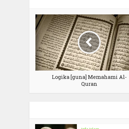
Logika [guna] Memahami Al-
Quran
Info Islam