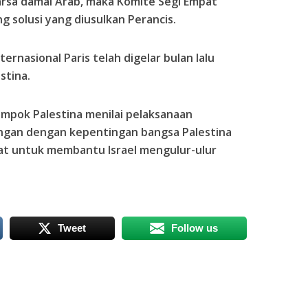
arsa damai Arab, maka Komite Segi Empat
solusi yang diusulkan Perancis.
ernasional Paris telah digelar bulan lalu
stina.
mpok Palestina menilai pelaksanaan
ngan dengan kepentingan bangsa Palestina
rat untuk membantu Israel mengulur-ulur
Tweet
Follow us