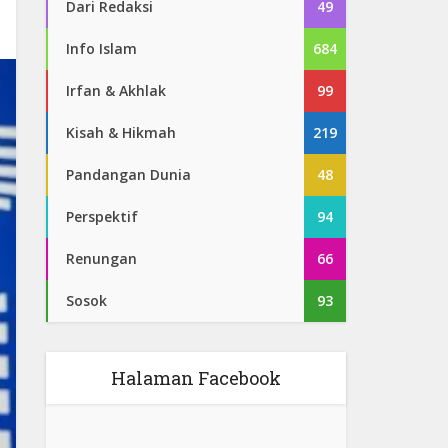
Dari Redaksi
49
Info Islam
684
Irfan & Akhlak
99
Kisah & Hikmah
219
Pandangan Dunia
48
Perspektif
94
Renungan
66
Sosok
93
Halaman Facebook