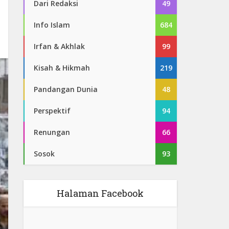
Dari Redaksi
49
Info Islam
684
Irfan & Akhlak
99
Kisah & Hikmah
219
Pandangan Dunia
48
Perspektif
94
Renungan
66
Sosok
93
Halaman Facebook