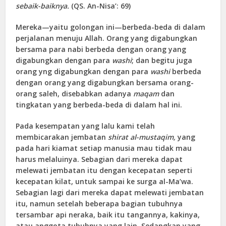
sebaik-baiknya.
(QS. An-Nisa’: 69)
Mereka—yaitu golongan ini—berbeda-beda di dalam
perjalanan menuju Allah. Orang yang digabungkan
bersama para nabi berbeda dengan orang yang
digabungkan dengan para
washi
; dan begitu juga
orang yng digabungkan dengan para
washi
berbeda
dengan orang yang digabungkan bersama orang-
orang saleh, disebabkan adanya
maqam
dan
tingkatan yang berbeda-beda di dalam hal ini.
Pada kesempatan yang lalu kami telah
membicarakan jembatan
shirat al-mustaqim,
yang
pada hari kiamat setiap manusia mau tidak mau
harus melaluinya. Sebagian dari mereka dapat
melewati jembatan itu dengan kecepatan seperti
kecepatan kilat, untuk sampai ke surga al-Ma’wa.
Sebagian lagi dari mereka dapat melewati jembatan
itu, namun setelah beberapa bagian tubuhnya
tersambar api neraka, baik itu tangannya, kakinya,
atau anggota tubuhnya yang lain. Sedangkan yang