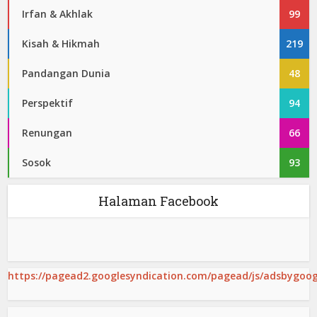
Irfan & Akhlak
99
Kisah & Hikmah
219
Pandangan Dunia
48
Perspektif
94
Renungan
66
Sosok
93
Halaman Facebook
https://pagead2.googlesyndication.com/pagead/js/adsbygoogl