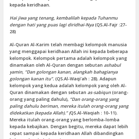
kepada keridhaan.
Hai jiwa yang tenang, kembalilah kepada Tuhanmu
dengan hati yang puas lagi diridhai-Nya
(
QS.Al-Fajr
:27-
28)
Al-Quran Al-Karim telah membagi kelompok manusia
yang menggapai keridhaan Allah ini kepada beberapa
kelompok. Kelompok pertama adalah kelompok yang
dinamakan oleh Al-Quran dengan sebutan
ashabul
yamin, “Dan golongan kanan, alangkah bahagianya
golongan kanan itu”.
(
QS.Al-Waqi’ah
: 28)
.
Adapun
kelompok yang kedua adalah kelompok yang oleh Al-
Quran dinamakan dengan sebutan
as-sabiqun
(orang-
orang yang paling dahulu),
“Dan orang-orang yang
paling dahulu beriman, mereka itulah orang-orang yang
didekatkan (kepada Allah).” (
QS.Al-Waqiah
: 10-11).
Mereka itulah orang-orang yang berlomba-lomba
kepada kebajikan. Dengan begitu, mereka dapat lebih
cepat sampai kepada keridhaan Allah dibandingkan