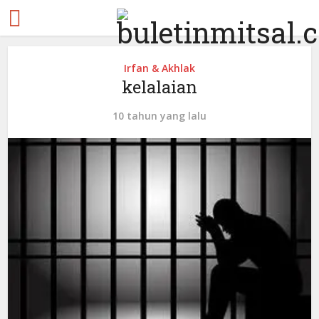
Irfan & Akhlak
kelalaian
10 tahun yang lalu