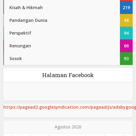
Kisah & Hikmah
219
Pandangan Dunia
48
Perspektif
94
Renungan
66
Sosok
93
Halaman Facebook
https://pagead2.googlesyndication.com/pagead/js/adsbygoogl
Agustus 2026