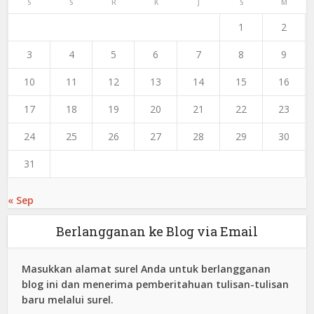
S
S
R
K
J
S
M
1
2
3
4
5
6
7
8
9
10
11
12
13
14
15
16
17
18
19
20
21
22
23
24
25
26
27
28
29
30
31
« Sep
Berlangganan ke Blog via Email
Masukkan alamat surel Anda untuk berlangganan
blog ini dan menerima pemberitahuan tulisan-tulisan
baru melalui surel.