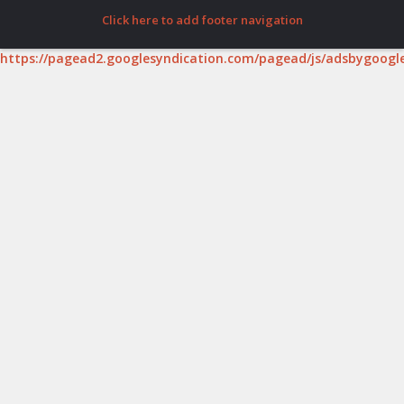
Click here to add footer navigation
https://pagead2.googlesyndication.com/pagead/js/adsbygoogle