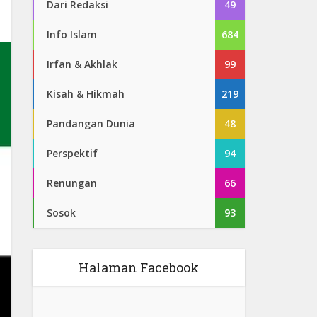
Dari Redaksi
49
Info Islam
684
Irfan & Akhlak
99
Kisah & Hikmah
219
Pandangan Dunia
48
Perspektif
94
Renungan
66
Sosok
93
Halaman Facebook