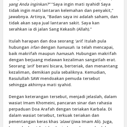
yang Anda inginkan?”
“Saya ingin mati syahid! Saya
tidak ingin mati lantaran kelemahan dan penyakit,”
jawabnya. Artinya, “Badan saya ini adalah saham, dan
tidak akan saya jual lantaran sakit. Saya kan
serahkan ia di jalan Sang Kekasih (Allah).”
Itulah harapan dan doa seorang
‘arif
. Itulah pula
hubungan
irfan
dengan
hamasah
. Ia telah mencapai,
baik makrifah maupun
hamasah
. Hubungan makrifah
dengan berjuang melawan kezaliman sangatlah erat.
Seorang
‘arif
berani bicara, berteriak, dan menantang
kezaliman, demikian pula sebaliknya. Kemudian,
Rasulullah SAW mendoakan pemuda tersebut
sehingga akhirnya mati syahid.
Dengan keterangan tersebut, menjadi jelaslah, dalam
wasiat Imam Khomeini, pancaran sinar dan rahasia
perpaduan Doa Arafah dengan teriakan Karbala. Di
dalam wasiat tersebut, terkuak teriakan dan
penentangan keras khas
‘alawi
(jiwa Imam Ali). Juga,