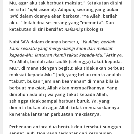
Mu, agar aku tak berbuat maksiat.” Ketakutan di sini
bersifat
‘aqli
(rasional). Adapun, seorang yang bukan
‘arif
, dalam doanya akan berkata, “Ya Allah, berilah
aku..!” Inilah doa seseorang yang “meminta”. Dan
ketakutan di sini bersifat
nafsani
(psikologis)
Nabi SAW dalam doanya berseru, “
Ya Allah, berilah
kami sesuatu yang menghalangi kami dari maksiat
kepada-Mu, lantaran (kami) takut kepada-Mu.”
Artinya,
“Ya Allah, berilah aku taufik (sehingga) takut kepada-
Mu.”, di mana (dengan begitu) aku tidak akan berbuat
maksiat kepada-Mu.” Jadi, yang beliau minta adalah
“takut”, bukan “jaminan keamanan” di mana bila ia
berbuat maksiat, Allah akan memaafkannya. Yang
dimohon adalah jiwa yang takut kepada Allah,
sehingga tidak sampai berbuat buruk. Ya, yang
diminta bukanlah agar Allah tidak memasukkannya
ke neraka lantaran perbuatan maksiatnya.
Perbedaan antara dua bentuk doa tersebut sungguh
sangat jauh. Doa yang terlontar dari kezuhudan