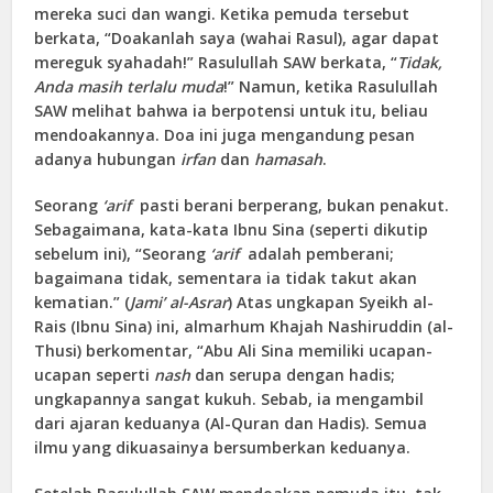
mereka suci dan wangi. Ketika pemuda tersebut
berkata, “Doakanlah saya (wahai Rasul), agar dapat
mereguk syahadah!” Rasulullah SAW berkata, “
Tidak,
Anda masih terlalu muda
!” Namun, ketika Rasulullah
SAW melihat bahwa ia berpotensi untuk itu, beliau
mendoakannya. Doa ini juga mengandung pesan
adanya hubungan
irfan
dan
hamasah
.
Seorang
‘arif
pasti berani berperang, bukan penakut.
Sebagaimana, kata-kata Ibnu Sina (seperti dikutip
sebelum ini), “Seorang
‘arif
adalah pemberani;
bagaimana tidak, sementara ia tidak takut akan
kematian.” (
Jami’ al-Asrar
) Atas ungkapan Syeikh al-
Rais (Ibnu Sina) ini, almarhum Khajah Nashiruddin (al-
Thusi) berkomentar, “Abu Ali Sina memiliki ucapan-
ucapan seperti
nash
dan serupa dengan hadis;
ungkapannya sangat kukuh. Sebab, ia mengambil
dari ajaran keduanya (Al-Quran dan Hadis). Semua
ilmu yang dikuasainya bersumberkan keduanya.