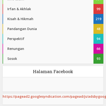
Irfan & Akhlak
99
Kisah & Hikmah
219
Pandangan Dunia
48
Perspektif
94
Renungan
66
Sosok
93
Halaman Facebook
https://pagead2.googlesyndication.com/pagead/js/adsbygoogl