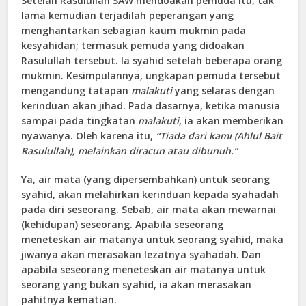
Setelah Rasulullah SAW mendoakan pemuda itu, tak
lama kemudian terjadilah peperangan yang
menghantarkan sebagian kaum mukmin pada
kesyahidan; termasuk pemuda yang didoakan
Rasulullah tersebut. Ia syahid setelah beberapa orang
mukmin. Kesimpulannya, ungkapan pemuda tersebut
mengandung tatapan
malakuti
yang selaras dengan
kerinduan akan jihad. Pada dasarnya, ketika manusia
sampai pada tingkatan
malakuti
, ia akan memberikan
nyawanya. Oleh karena itu,
“Tiada dari kami (Ahlul Bait
Rasulullah), melainkan diracun atau dibunuh.”
Ya, air mata (yang dipersembahkan) untuk seorang
syahid, akan melahirkan kerinduan kepada syahadah
pada diri seseorang. Sebab, air mata akan mewarnai
(kehidupan) seseorang. Apabila seseorang
meneteskan air matanya untuk seorang syahid, maka
jiwanya akan merasakan lezatnya syahadah. Dan
apabila seseorang meneteskan air matanya untuk
seorang yang bukan syahid, ia akan merasakan
pahitnya kematian.