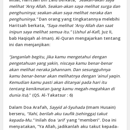
melihat ‘Arsy Allah. Seakan-akan saya melihat surga dan
penghuninya; seakan-akan saya melihat neraka dan
penghuninya.”
Dan orang yang tingkatannya melebihi
Haritsah berkata,
“Saya melihat ‘Arsy Allah dan saat
inipun saya melihat semua itu.”
(
Ushul al-Kafi,
Juz II,
bab Haqiqah al-Iman). Al-Quran mengajarkan tentang
ini dan menjanjikan:
“Janganlah begitu, jika kamu mengetahui dengan
pengetahuan yang yakin, niscaya kamu benar-benar
akan melihat neraka Jahannam. Dan sesungguhnya
kamu benar-benar akan melihatnya dengan ‘ainul yaqin
.
Kemudian kamu pasti akan ditanyai pada hari itu
tentang kenikmatan (yang kamu megah-megahkan di
dunia itu
).” (QS. Al-Takatsur : 6)
Dalam Doa Arafah,
Sayyid al-Syuhada
(Imam Husain)
berseru,
“Ilahi, berilah aku taufik (sehingga) takut
kepada-Mu.”
Inilah doa
‘arif
yang “memberi”. Doa ini
menyatakan, “Ya Allah, jadikanlah aku takut kepada-