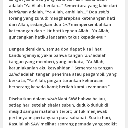
adalah “Ya Allah, berilah…” Sementara yang lahir dari
ke
irfan
an adalah, “Ya Allah, ambillah…” Doa
zahid
(orang yang zuhud) mengharapkan ketenangan hati
dari Allah, sedangkan doa
‘arif
mempersembahkan
ketenangan dan zikir hati kepada Allah. “Ya Allah,
guncangkan hatiku lantaran takut kepada-Mu.”
Dengan demikian, semua doa dapat kita lihat
kandungannya; yakni bahwa tangan
‘arif
adalah
tangan yang memberi, yang berkata, “Ya Allah,
karuniakanlah aku kesyahidan.” Sementara tangan
zahid
adalah tangan penerima atau pengambil, yang
berkata, “Ya Allah, jangan turunkan keharusan
berperang kepada kami; berilah kami keamanan.”
Disebutkan dalam
sirah
Nabi SAW bahwa beliau,
setiap hari setelah shalat subuh, duduk-duduk di
mesjid sampai matahari terbit; untuk menjawab
pertanyaan-pertanyaan para sahabat. Suatu hari,
Rasulullah SAW melihat seorang pemuda yang sedikit