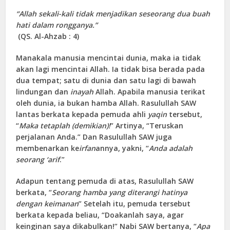
“Allah sekali-kali tidak menjadikan seseorang dua buah
hati dalam rongganya.”
(QS. Al-Ahzab : 4)
Manakala manusia mencintai dunia, maka ia tidak
akan lagi mencintai Allah. Ia tidak bisa berada pada
dua tempat; satu di dunia dan satu lagi di bawah
lindungan dan
inayah
Allah. Apabila manusia terikat
oleh dunia, ia bukan hamba Allah. Rasulullah SAW
lantas berkata kepada pemuda ahli
yaqin
tersebut,
“
Maka tetaplah (demikian)!
” Artinya, “Teruskan
perjalanan Anda.” Dan Rasulullah SAW juga
membenarkan ke
irfan
annya, yakni, “
Anda adalah
seorang ‘arif
.”
Adapun tentang pemuda di atas, Rasulullah SAW
berkata, “
Seorang hamba yang diterangi hatinya
dengan keimanan
” Setelah itu, pemuda tersebut
berkata kepada beliau, “Doakanlah saya, agar
keinginan saya dikabulkan!” Nabi SAW bertanya, “
Apa