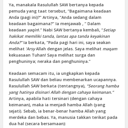
Ya, manakala Rasulullah SAW bertanya kepada
pemuda yang taat tersebut, “Bagaimana keadaan
Anda (pagi ini)?” Artinya, “Anda sedang dalam
keadaan bagaimana?” Ia menjawab , “ Dalam
keadaan
yaqin
!.” Nabi SAW bertanya kembali, “
Setiap
hakikat memiliki tanda, lantas apa tanda keyakinan
Anda?”
Ia berkata, “Pada pagi hari ini, saya seakan
melihat
‘Arsy
Allah dengan jelas. Saya melihat
maqam
kekuasaan Tuhan! Saya melihat surga dan
penghuninya; neraka dan penghuninya.”
Keadaan semacam itu, ia ungkapkan kepada
Rasulullah SAW dan beliau membenarkan ucapannya.
Rasulullah SAW berkata (tentangnya),
“Seorang hamba
yang hatinya disinari Allah dengan cahaya keimanan.”
Artinya, apabila hati tersinari (dengan cahaya
keimanan), maka ia menjadi hamba Allah (yang
sejati). Sebab, ia benar-benar hamba Allah yang
merdeka dan bebas. Ya, manusia takkan terikat pada
dua hal (secara bersamaan):