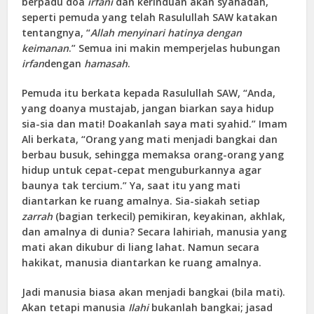
berpadu doa
irfani
dan kerinduan akan syahadah,
seperti pemuda yang telah Rasulullah SAW katakan
tentangnya, “
Allah menyinari hatinya dengan
keimanan
.” Semua ini makin memperjelas hubungan
irfan
dengan
hamasah
.
Pemuda itu berkata kepada Rasulullah SAW, “Anda,
yang doanya mustajab, jangan biarkan saya hidup
sia-sia dan mati! Doakanlah saya mati syahid.” Imam
Ali berkata, “Orang yang mati menjadi bangkai dan
berbau busuk, sehingga memaksa orang-orang yang
hidup untuk cepat-cepat menguburkannya agar
baunya tak tercium.” Ya, saat itu yang mati
diantarkan ke ruang amalnya. Sia-siakah setiap
zarrah
(bagian terkecil) pemikiran, keyakinan, akhlak,
dan amalnya di dunia? Secara lahiriah, manusia yang
mati akan dikubur di liang lahat. Namun secara
hakikat, manusia diantarkan ke ruang amalnya.
Jadi manusia biasa akan menjadi bangkai (bila mati).
Akan tetapi manusia
Ilahi
bukanlah bangkai; jasad