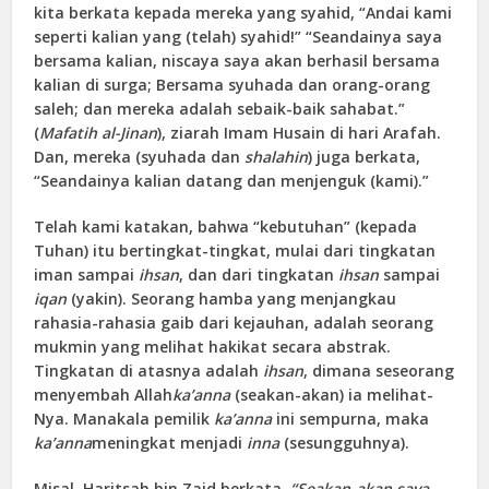
kita berkata kepada mereka yang syahid, “Andai kami
seperti kalian yang (telah) syahid!” “Seandainya saya
bersama kalian, niscaya saya akan berhasil bersama
kalian di surga; Bersama syuhada dan orang-orang
saleh; dan mereka adalah sebaik-baik sahabat.”
(
Mafatih al-Jinan
), ziarah Imam Husain di hari Arafah.
Dan, mereka (syuhada dan
shalahin
) juga berkata,
“Seandainya kalian datang dan menjenguk (kami).”
Telah kami katakan, bahwa “kebutuhan” (kepada
Tuhan) itu bertingkat-tingkat, mulai dari tingkatan
iman sampai
ihsan
, dan dari tingkatan
ihsan
sampai
iqan
(yakin). Seorang hamba yang menjangkau
rahasia-rahasia gaib dari kejauhan, adalah seorang
mukmin yang melihat hakikat secara abstrak.
Tingkatan di atasnya adalah
ihsan
, dimana seseorang
menyembah Allah
ka’anna
(seakan-akan) ia melihat-
Nya. Manakala pemilik
ka’anna
ini sempurna, maka
ka’anna
meningkat menjadi
inna
(sesungguhnya).
Misal, Haritsah bin Zaid berkata,
“Seakan-akan saya