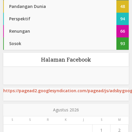
Pandangan Dunia
48
Perspektif
94
Renungan
66
Sosok
93
Halaman Facebook
https://pagead2.googlesyndication.com/pagead/js/adsbygoogl
Agustus 2026
S
S
R
K
J
S
M
1
2